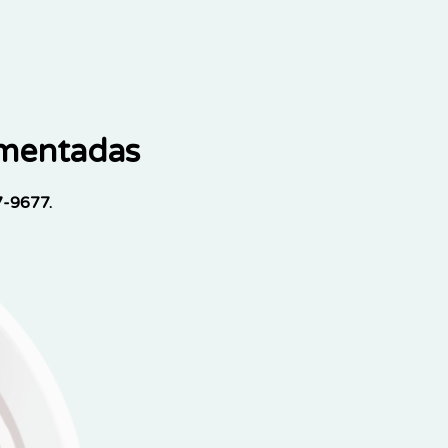
ementadas
7-9677.